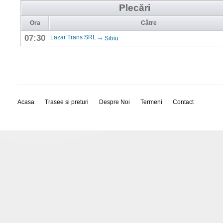
Plecări
Ora
Către
07:30
Lazar Trans SRL
Sibiu
Acasa
Trasee si preturi
Despre Noi
Termeni
Contact